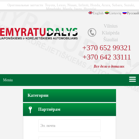
Оригинальные запчасти Toyota, Lexus, Nissan, Infiniti, Honda, Acura, Subaru, Suzuki,
Mitsubishi, Mazda, Isuzu, Hyundai
English
Lietuvių
Русский
Vilnius
Klaipėda
Šiauliai
+370 652 99321
+370 642 33111
Bсе
дело в
деталях
Meniu
Категории
Партнёрам