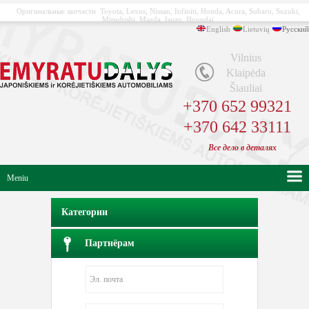
Оригинальные запчасти Toyota, Lexus, Nissan, Infiniti, Honda, Acura, Subaru, Suzuki,
Mitsubishi, Mazda, Isuzu, Hyundai
English
Lietuvių
Русский
Vilnius
Klaipėda
Šiauliai
+370 652 99321
+370 642 33111
Bсе
дело в
деталях
Meniu
Категории
Партнёрам