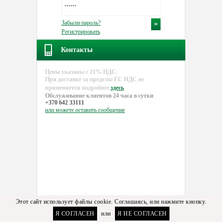
Забыли пароль?
Регистрировать
Контакты
Цены указаны с 21% НДС.
При доставке за пределы EC НДС не
применяется подробнее
здесь
Обслуживание клиентов 24 часа в сутки
+370 642 33111
или можете
оставить сообщение
Этот сайт использует файлы cookie. Соглашаясь, или нажмите кнопку.
Я СОГЛАСЕН
или
Я НЕ СОГЛАСЕН
Правила покупки