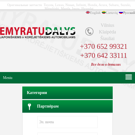
Оригинальные запчасти Toyota, Lexus, Nissan, Infiniti, Honda, Acura, Subaru, Suzuki,
Mitsubishi, Mazda, Isuzu, Hyundai
English
Lietuvių
Русский
Vilnius
Klaipėda
Šiauliai
+370 652 99321
+370 642 33111
Bсе
дело в
деталях
Meniu
Категории
Партнёрам