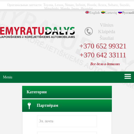
Оригинальные запчасти Toyota, Lexus, Nissan, Infiniti, Honda, Acura, Subaru, Suzuki,
Mitsubishi, Mazda, Isuzu, Hyundai
English
Lietuvių
Русский
Vilnius
Klaipėda
Šiauliai
+370 652 99321
+370 642 33111
Bсе
дело в
деталях
Meniu
Категории
Партнёрам