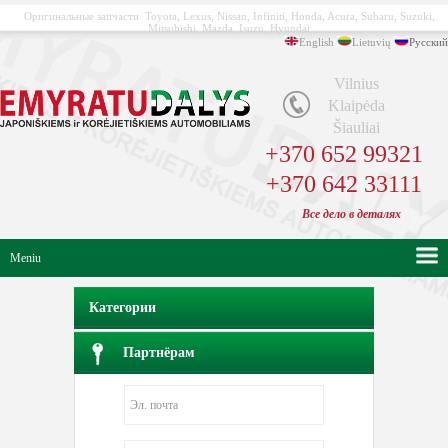
Оригинальные запчасти Toyota, Lexus, Nissan, Infiniti, Honda, Acura, Subaru, Suzuki,
Mitsubishi, Mazda, Isuzu, Hyundai
English
Lietuvių
Русский
Vilnius
Klaipėda
Šiauliai
+370 652 99321
+370 642 33111
Bсе
дело в
деталях
Meniu
Категории
Партнёрам