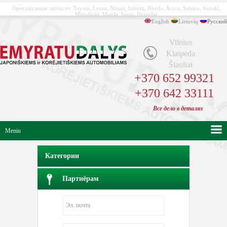
Оригинальные запчасти Toyota, Lexus, Nissan, Infiniti, Honda, Acura, Subaru, Suzuki,
Mitsubishi, Mazda, Isuzu, Hyundai
English
Lietuvių
Русский
Vilnius
Klaipėda
Šiauliai
+370 652 99321
+370 642 33111
Bсе
дело в
деталях
Meniu
Категории
Партнёрам