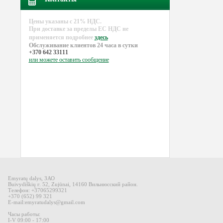
Цены указаны с 21% НДС.
При доставке за пределы EC НДС не
применяется подробнее
здесь
Обслуживание клиентов 24 часа в сутки
+370 642 33111
или можете
оставить сообщение
Emyratų dalys
,
ЗАО
Buivydiškių
г
.
52,
Zujūnai
,
14160
Вильнюсский район
.
Телефон: +37065299321
+370 (652) 99 321
E-mail
:
emyratudalys@gmail.com
Часы работы:
I-V 09
:00 - 17:00