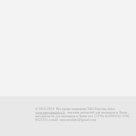
© 2014-2024 Все права защищены ЗАО Emyratų dalys
www.emyratudalys.lt
- магазин запчастей для иномарок в Литве ,
автозапчасти для иномарок в Литве тел.
(+370) 65299321
(+370)
6423311
e-mail: emyratudalys@gmail.com