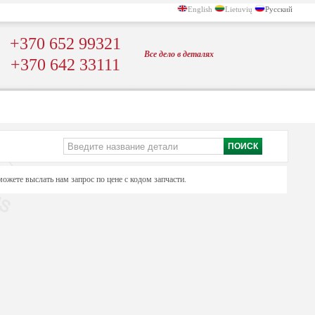
English
Lietuvių
Русский
+370 652 99321
Bсе
дело в
деталях
+370 642 33111
ожете выслать нам запрос по цене с кодом запчасти.