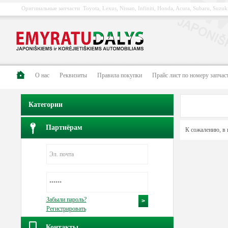
Оригинальные запчасти Toyota, Lexus, Nissan, Infiniti, Honda, Acura, Subaru, Suzuki
О нас
Pеквизиты
Правила покупки
Прайс лист по номеру запчас
Категории
Партнёрам
К сожалению, в 
Забыли пароль?
Регистрировать
Контакты