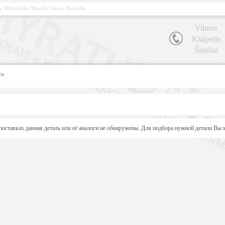
, Mitsubishi, Mazda, Isuzu, Hyundai
Vilnius
Klaipėda
Šiauliai
ти
поставках данная деталь или её аналоги не обнаружены. Для подбора нужной детали Вы м