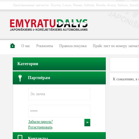
Оригинальные запчасти Toyota, Lexus, Nissan, Infiniti, Honda, Acura, Subaru, Suzuki
О нас
Pеквизиты
Правила покупки
Прайс лист по номеру запчас
Категории
Партнёрам
К сожалению, в 
Забыли пароль?
Регистрировать
Контакты