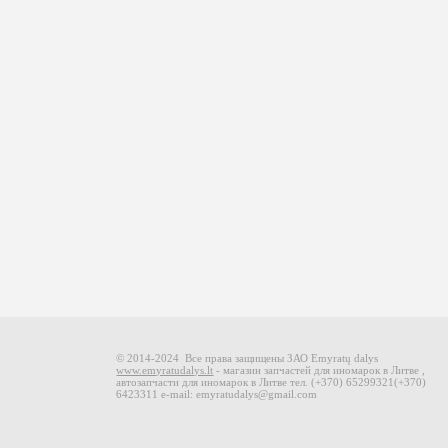
© 2014-2024 Все права защищены ЗАО Emyratų dalys
www.emyratudalys.lt
- магазин запчастей для иномарок в Литве ,
автозапчасти для иномарок в Литве тел.
(+370) 65299321
(+370)
6423311
e-mail: emyratudalys@gmail.com