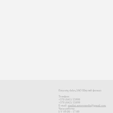
Emyratų dalys
,
ЗАО
Шяуляй
филиал
Телефон:
+370 (
641
)
55999
+370 (
642
)
55999
E-mail
:
siauliai.autoromedis@gmail.com
Часы работы:
I-V 09
:00 - 17:00