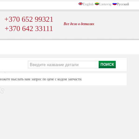
English
Lietuvių
Русский
+370 652 99321
Bсе
дело в
деталях
+370 642 33111
ожете выслать нам запрос по цене с кодом запчасти.