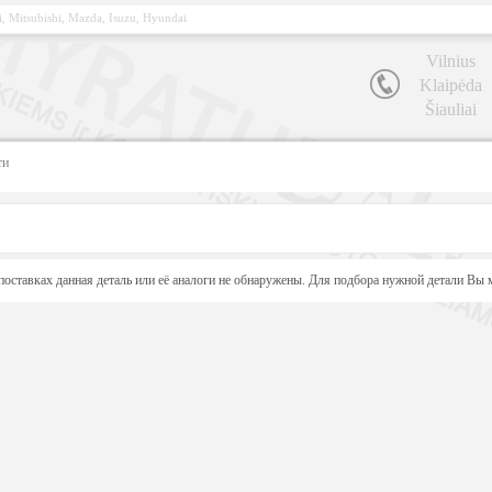
, Mitsubishi, Mazda, Isuzu, Hyundai
Vilnius
Klaipėda
Šiauliai
ти
поставках данная деталь или её аналоги не обнаружены. Для подбора нужной детали Вы м