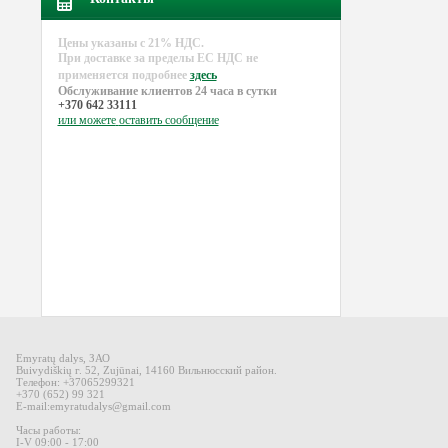
Цены указаны с 21% НДС.
При доставке за пределы EC НДС не
применяется подробнее
здесь
Обслуживание клиентов 24 часа в сутки
+370 642 33111
или можете
оставить сообщение
Emyratų dalys
,
ЗАО
Buivydiškių
г
.
52,
Zujūnai
,
14160
Вильнюсский район
.
Телефон: +37065299321
+370 (652) 99 321
E-mail
:
emyratudalys@gmail.com
Часы работы:
I-V 09
:00 - 17:00