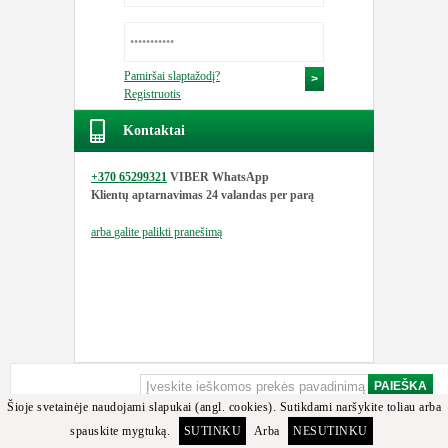
Pamiršai slaptažodį?
Registruotis
Kontaktai
+370 65299321
VIBER WhatsApp
Klientų aptarnavimas
24 valandas per parą
arba
galite palikti pranešimą
Šioje svetainėje naudojami slapukai (angl. cookies). Sutikdami naršykite toliau arba
spauskite mygtuką.
SUTINKU
Arba
NESUTINKU
Apgailestaujame, bet minėtos detalės arba jos analogų tarp turimų prekių nerasta.