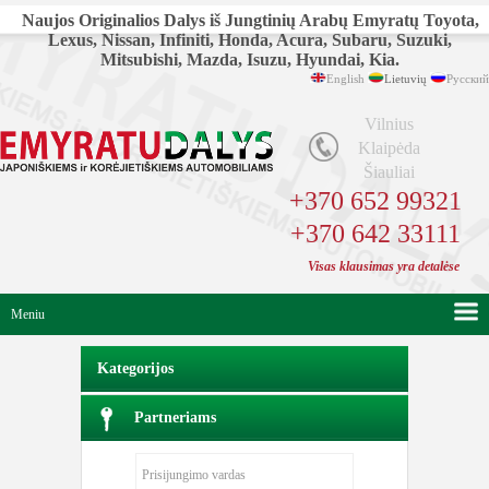
Naujos Originalios Dalys iš Jungtinių Arabų Emyratų Toyota,
Lexus, Nissan, Infiniti, Honda, Acura, Subaru, Suzuki,
Mitsubishi, Mazda, Isuzu, Hyundai, Kia.
English
Lietuvių
Русский
Vilnius
Klaipėda
Šiauliai
+370 652 99321
+370 642 33111
Visas klausimas yra detalėse
Meniu
Kategorijos
Partneriams