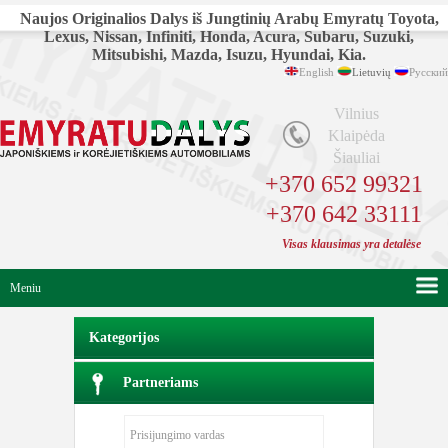
Naujos Originalios Dalys iš Jungtinių Arabų Emyratų Toyota,
Lexus, Nissan, Infiniti, Honda, Acura, Subaru, Suzuki,
Mitsubishi, Mazda, Isuzu, Hyundai, Kia.
English
Lietuvių
Русский
Vilnius
Klaipėda
Šiauliai
+370 652 99321
+370 642 33111
Visas klausimas yra detalėse
Meniu
Kategorijos
Partneriams