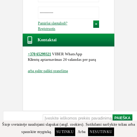
Pamiršai slaptažodį?
Registruotis
Kontaktai
+370 65299321
VIBER WhatsApp
Klientų aptarnavimas
24 valandas per parą
arba
galite palikti pranešimą
Šioje svetainėje naudojami slapukai (angl. cookies). Sutikdami naršykite toliau arba
spauskite mygtuką.
SUTINKU
Arba
NESUTINKU
Apgailestaujame, bet minėtos detalės arba jos analogų tarp turimų prekių nerasta.