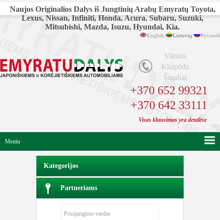
Naujos Originalios Dalys iš Jungtinių Arabų Emyratų Toyota,
Lexus, Nissan, Infiniti, Honda, Acura, Subaru, Suzuki,
Mitsubishi, Mazda, Isuzu, Hyundai, Kia.
English
Lietuvių
Русский
Vilnius
Klaipėda
Šiauliai
+370 652 99321
+370 642 33111
Visas klausimas yra detalėse
Meniu
Kategorijos
Partneriams