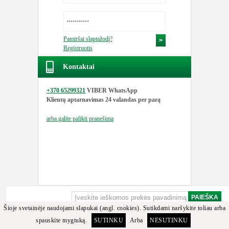
Pamiršai slaptažodį?
Registruotis
Kontaktai
+370 65299321
VIBER WhatsApp
Klientų aptarnavimas
24 valandas per parą
arba
galite palikti pranešimą
Šioje svetainėje naudojami slapukai (angl. cookies). Sutikdami naršykite toliau arba
spauskite mygtuką.
SUTINKU
Arba
NESUTINKU
Apgailestaujame, bet minėtos detalės arba jos analogų tarp turimų prekių nerasta.