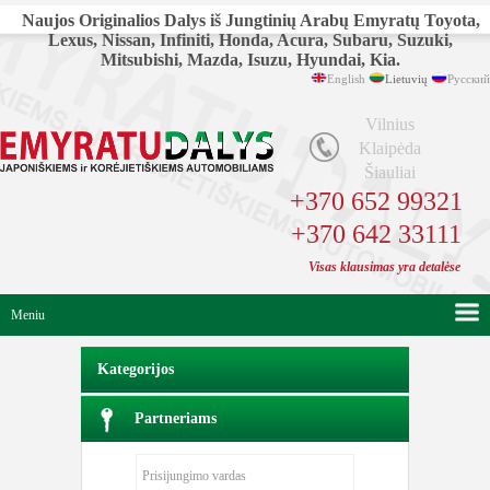
Naujos Originalios Dalys iš Jungtinių Arabų Emyratų Toyota,
Lexus, Nissan, Infiniti, Honda, Acura, Subaru, Suzuki,
Mitsubishi, Mazda, Isuzu, Hyundai, Kia.
English
Lietuvių
Русский
Vilnius
Klaipėda
Šiauliai
+370 652 99321
+370 642 33111
Visas klausimas yra detalėse
Meniu
Kategorijos
Partneriams