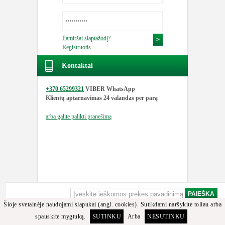
Pamiršai slaptažodį?
Registruotis
Kontaktai
+370 65299321
VIBER WhatsApp
Klientų aptarnavimas
24 valandas per parą
arba
galite palikti pranešimą
Šioje svetainėje naudojami slapukai (angl. cookies). Sutikdami naršykite toliau arba
spauskite mygtuką.
SUTINKU
Arba
NESUTINKU
Apgailestaujame, bet minėtos detalės arba jos analogų tarp turimų prekių nerasta.