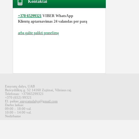
Kontaktai
+370 65299321
VIBER WhatsApp
Klientų aptarnavimas
24 valandas per parą
arba
galite palikti pranešimą
Emyratų dalys, UAB
Buivydiškių g. 52 14160 Zujūnai, Vilniaus raj.
Telefonas: +37065299321
+370 (652) 99321
El. paštas:
emyratudalys@gmail.com
Darbo laikas:
09:00 – 18:00 val.
10:00 – 14:00 val.
Nedirbame