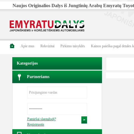
Naujos Originalios Dalys iš Jungtinių Arabų Emyratų Toyota
Apie mus
Rekvizitai
Pirkimo taisyklės
Kainos paieška pagal detales 
Kategorijos
Partneriams
Pamiršai slaptažodį?
Registruotis