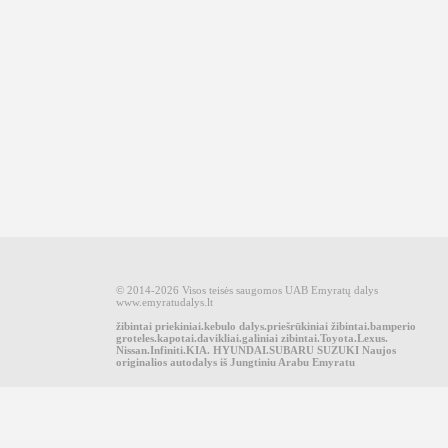
© 2014-2026 Visos teisės saugomos UAB Emyratų dalys
www.emyratudalys.lt
žibintai priekiniai.kebulo dalys.priešrūkiniai žibintai.bamperio
groteles.kapotai.davikliai.galiniai zibintai.Toyota.Lexus.
Nissan.Infiniti.KIA. HYUNDAI.SUBARU SUZUKI Naujos
originalios autodalys iš Jungtiniu Arabu Emyratu