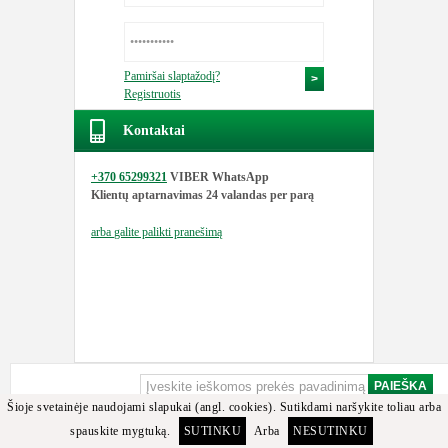
Pamiršai slaptažodį?
Registruotis
Kontaktai
+370 65299321
VIBER WhatsApp
Klientų aptarnavimas
24 valandas per parą
arba
galite palikti pranešimą
Šioje svetainėje naudojami slapukai (angl. cookies). Sutikdami naršykite toliau arba
spauskite mygtuką.
SUTINKU
Arba
NESUTINKU
Apgailestaujame, bet minėtos detalės arba jos analogų tarp turimų prekių nerasta.