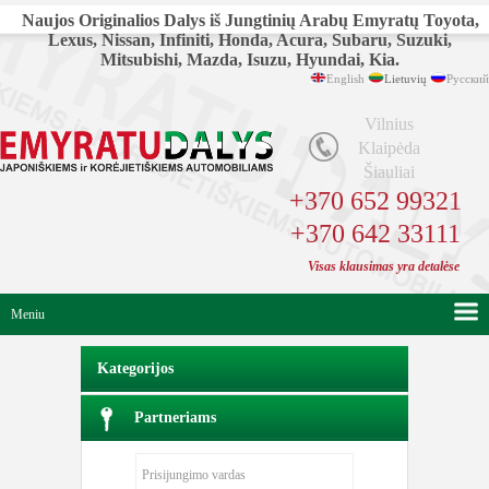
Naujos Originalios Dalys iš Jungtinių Arabų Emyratų Toyota,
Lexus, Nissan, Infiniti, Honda, Acura, Subaru, Suzuki,
Mitsubishi, Mazda, Isuzu, Hyundai, Kia.
English
Lietuvių
Русский
Vilnius
Klaipėda
Šiauliai
+370 652 99321
+370 642 33111
Visas klausimas yra detalėse
Meniu
Kategorijos
Partneriams