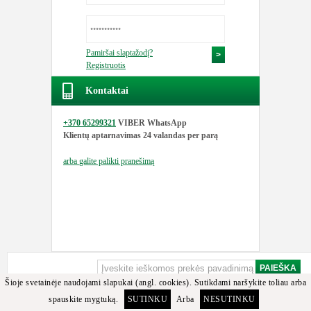
Pamiršai slaptažodį?
Registruotis
Kontaktai
+370 65299321
VIBER WhatsApp
Klientų aptarnavimas
24 valandas per parą
arba
galite palikti pranešimą
Šioje svetainėje naudojami slapukai (angl. cookies). Sutikdami naršykite toliau arba
spauskite mygtuką.
SUTINKU
Arba
NESUTINKU
Apgailestaujame, bet minėtos detalės arba jos analogų tarp turimų prekių nerasta.