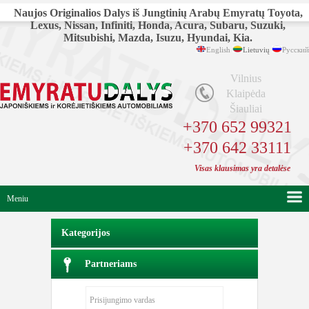
Naujos Originalios Dalys iš Jungtinių Arabų Emyratų Toyota,
Lexus, Nissan, Infiniti, Honda, Acura, Subaru, Suzuki,
Mitsubishi, Mazda, Isuzu, Hyundai, Kia.
English
Lietuvių
Русский
Vilnius
Klaipėda
Šiauliai
+370 652 99321
+370 642 33111
Visas klausimas yra detalėse
Meniu
Kategorijos
Partneriams