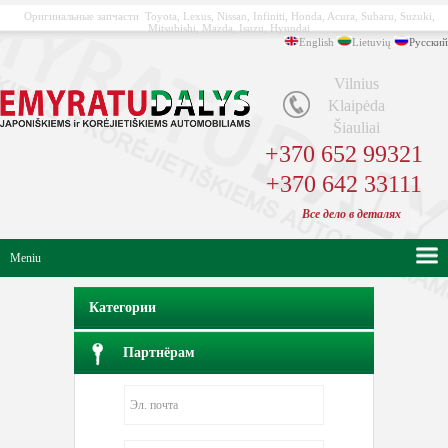
Оригинальные запчасти Toyota, Lexus, Nissan, Infiniti, Honda, Acura, Subaru, Suzuki,
Mitsubishi, Mazda, Isuzu, Hyundai
English
Lietuvių
Русский
Vilnius
Klaipėda
Šiauliai
+370 652 99321
+370 642 33111
Bсе
дело в
деталях
Meniu
Категории
Партнёрам