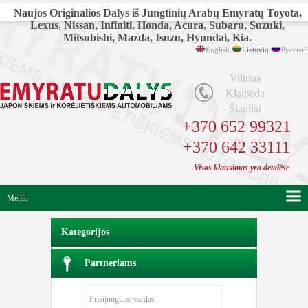
Naujos Originalios Dalys iš Jungtinių Arabų Emyratų Toyota,
Lexus, Nissan, Infiniti, Honda, Acura, Subaru, Suzuki,
Mitsubishi, Mazda, Isuzu, Hyundai, Kia.
English
Lietuvių
Русский
Vilnius
Klaipėda
Šiauliai
+370 652 99321
+370 642 33111
Visas klausimas yra detalėse
Meniu
Kategorijos
Partneriams