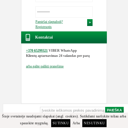
Pamiršai slaptažodį?
Registruotis
Kontaktai
+370 65299321
VIBER WhatsApp
Klientų aptarnavimas
24 valandas per parą
arba
galite palikti pranešimą
Šioje svetainėje naudojami slapukai (angl. cookies). Sutikdami naršykite toliau arba
spauskite mygtuką.
SUTINKU
Arba
NESUTINKU
Apgailestaujame, bet minėtos detalės arba jos analogų tarp turimų prekių nerasta.