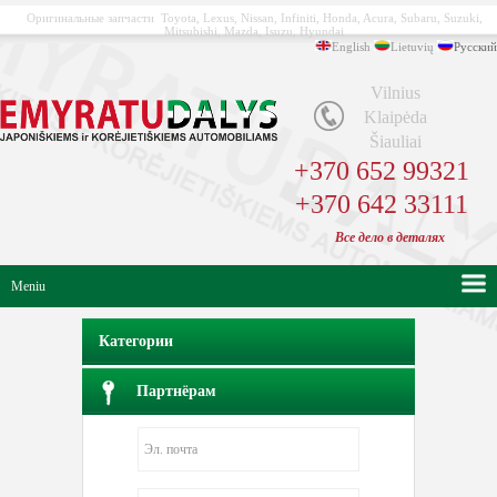
Оригинальные запчасти Toyota, Lexus, Nissan, Infiniti, Honda, Acura, Subaru, Suzuki,
Mitsubishi, Mazda, Isuzu, Hyundai
English
Lietuvių
Русский
Vilnius
Klaipėda
Šiauliai
+370 652 99321
+370 642 33111
Bсе
дело в
деталях
Meniu
Категории
Партнёрам