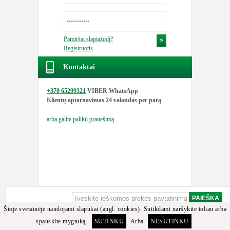
Pamiršai slaptažodį?
Registruotis
Kontaktai
+370 65299321
VIBER WhatsApp
Klientų aptarnavimas
24 valandas per parą
arba
galite palikti pranešimą
Šioje svetainėje naudojami slapukai (angl. cookies). Sutikdami naršykite toliau arba
spauskite mygtuką.
SUTINKU
Arba
NESUTINKU