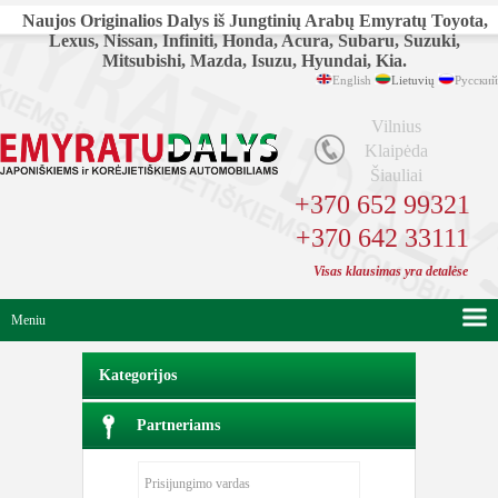
Naujos Originalios Dalys iš Jungtinių Arabų Emyratų Toyota,
Lexus, Nissan, Infiniti, Honda, Acura, Subaru, Suzuki,
Mitsubishi, Mazda, Isuzu, Hyundai, Kia.
English
Lietuvių
Русский
Vilnius
Klaipėda
Šiauliai
+370 652 99321
+370 642 33111
Visas klausimas yra detalėse
Meniu
Kategorijos
Partneriams