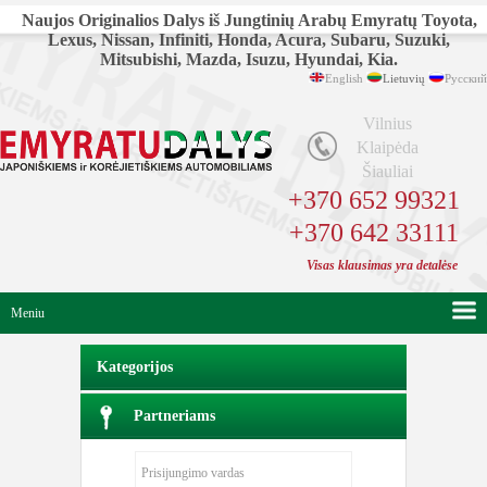
Naujos Originalios Dalys iš Jungtinių Arabų Emyratų Toyota,
Lexus, Nissan, Infiniti, Honda, Acura, Subaru, Suzuki,
Mitsubishi, Mazda, Isuzu, Hyundai, Kia.
English
Lietuvių
Русский
Vilnius
Klaipėda
Šiauliai
+370 652 99321
+370 642 33111
Visas klausimas yra detalėse
Meniu
Kategorijos
Partneriams