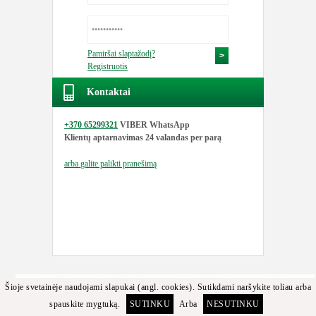
Pamiršai slaptažodį?
Registruotis
Kontaktai
+370 65299321
VIBER WhatsApp
Klientų aptarnavimas
24 valandas per parą
arba
galite palikti pranešimą
Šioje svetainėje naudojami slapukai (angl. cookies). Sutikdami naršykite toliau arba
spauskite mygtuką.
SUTINKU
Arba
NESUTINKU