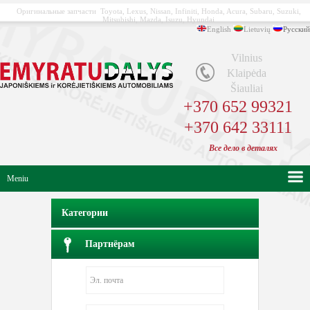
Оригинальные запчасти Toyota, Lexus, Nissan, Infiniti, Honda, Acura, Subaru, Suzuki,
Mitsubishi, Mazda, Isuzu, Hyundai
English
Lietuvių
Русский
Vilnius
Klaipėda
Šiauliai
+370 652 99321
+370 642 33111
Bсе
дело в
деталях
Meniu
Категории
Партнёрам