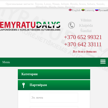
Оригинальные запчасти Toyota, Lexus, Nissan, Infiniti, Honda, Acura, Subaru, Suzuki,
Mitsubishi, Mazda, Isuzu, Hyundai
English
Lietuvių
Русский
Vilnius
Klaipėda
Šiauliai
+370 652 99321
+370 642 33111
Bсе
дело в
деталях
Meniu
Категории
Партнёрам