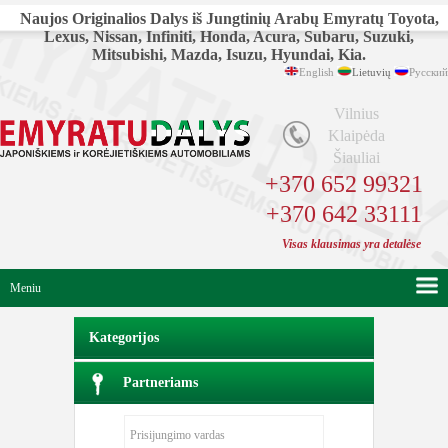
Naujos Originalios Dalys iš Jungtinių Arabų Emyratų Toyota,
Lexus, Nissan, Infiniti, Honda, Acura, Subaru, Suzuki,
Mitsubishi, Mazda, Isuzu, Hyundai, Kia.
English
Lietuvių
Русский
Vilnius
Klaipėda
Šiauliai
+370 652 99321
+370 642 33111
Visas klausimas yra detalėse
Meniu
Kategorijos
Partneriams