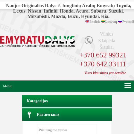
Naujos Originalios Dalys iš Jungtinių Arabų Emyratų Toyota,
Lexus, Nissan, Infiniti, Honda, Acura, Subaru, Suzuki,
Mitsubishi, Mazda, Isuzu, Hyundai, Kia.
English
Lietuvių
Русский
Vilnius
Klaipėda
Šiauliai
+370 652 99321
+370 642 33111
Visas klausimas yra detalėse
Meniu
Kategorijos
Partneriams