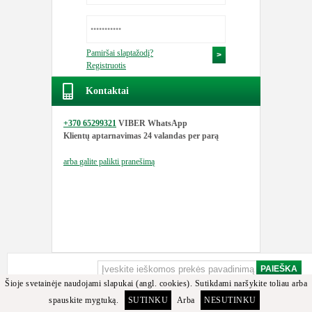
Pamiršai slaptažodį?
Registruotis
Kontaktai
+370 65299321
VIBER WhatsApp
Klientų aptarnavimas
24 valandas per parą
arba
galite palikti pranešimą
Šioje svetainėje naudojami slapukai (angl. cookies). Sutikdami naršykite toliau arba
spauskite mygtuką.
SUTINKU
Arba
NESUTINKU
Apgailestaujame, bet minėtos detalės arba jos analogų tarp turimų prekių nerasta.