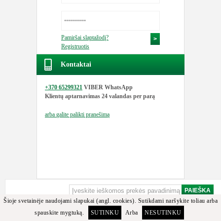
Pamiršai slaptažodį?
Registruotis
Kontaktai
+370 65299321
VIBER WhatsApp
Klientų aptarnavimas
24 valandas per parą
arba
galite palikti pranešimą
Šioje svetainėje naudojami slapukai (angl. cookies). Sutikdami naršykite toliau arba
spauskite mygtuką.
SUTINKU
Arba
NESUTINKU
Apgailestaujame, bet minėtos detalės arba jos analogų tarp turimų prekių nerasta.