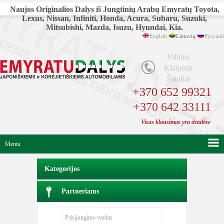
Naujos Originalios Dalys iš Jungtinių Arabų Emyratų Toyota,
Lexus, Nissan, Infiniti, Honda, Acura, Subaru, Suzuki,
Mitsubishi, Mazda, Isuzu, Hyundai, Kia.
English
Lietuvių
Русский
Vilnius
Klaipėda
Šiauliai
+370 652 99321
+370 642 33111
Visas klausimas yra detalėse
Meniu
Kategorijos
Partneriams