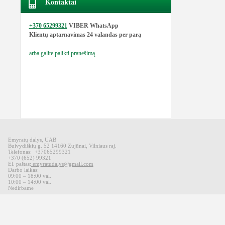
Kontaktai
+370 65299321
VIBER WhatsApp
Klientų aptarnavimas
24 valandas per parą
arba
galite palikti pranešimą
Emyratų dalys, UAB
Buivydiškių g. 52 14160 Zujūnai, Vilniaus raj.
Telefonas: +37065299321
+370 (652) 99321
El. paštas:
emyratudalys@gmail.com
Darbo laikas:
09:00 – 18:00 val.
10:00 – 14:00 val.
Nedirbame