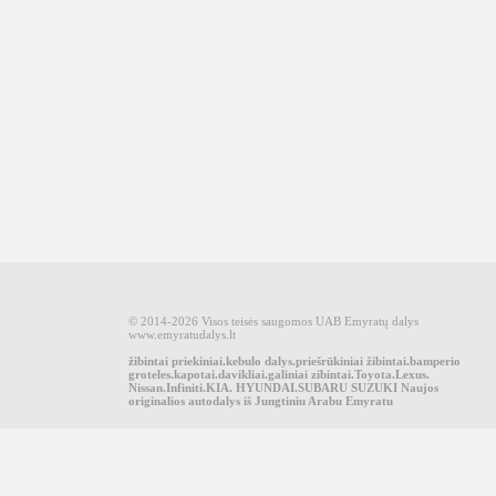
© 2014-2026 Visos teisės saugomos UAB Emyratų dalys
www.emyratudalys.lt
žibintai priekiniai.kebulo dalys.priešrūkiniai žibintai.bamperio
groteles.kapotai.davikliai.galiniai zibintai.Toyota.Lexus.
Nissan.Infiniti.KIA. HYUNDAI.SUBARU SUZUKI Naujos
originalios autodalys iš Jungtiniu Arabu Emyratu