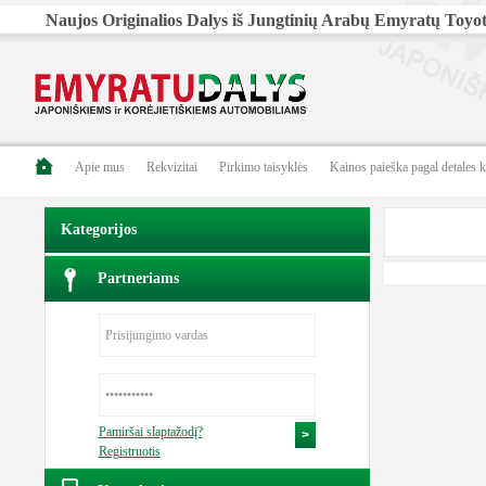
Naujos Originalios Dalys iš Jungtinių Arabų Emyratų Toyota
Apie mus
Rekvizitai
Pirkimo taisyklės
Kainos paieška pagal detales 
Kategorijos
Partneriams
Pamiršai slaptažodį?
Registruotis