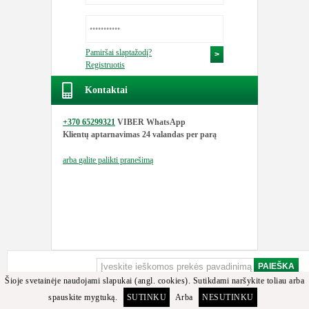
Pamiršai slaptažodį?
Registruotis
Kontaktai
+370 65299321
VIBER WhatsApp
Klientų aptarnavimas
24 valandas per parą
arba
galite palikti pranešimą
Šioje svetainėje naudojami slapukai (angl. cookies). Sutikdami naršykite toliau arba
spauskite mygtuką.
SUTINKU
Arba
NESUTINKU