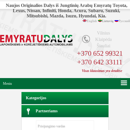
Naujos Originalios Dalys iš Jungtinių Arabų Emyratų Toyota,
Lexus, Nissan, Infiniti, Honda, Acura, Subaru, Suzuki,
Mitsubishi, Mazda, Isuzu, Hyundai, Kia.
English
Lietuvių
Русский
Vilnius
Klaipėda
Šiauliai
+370 652 99321
+370 642 33111
Visas klausimas yra detalėse
Meniu
Kategorijos
Partneriams