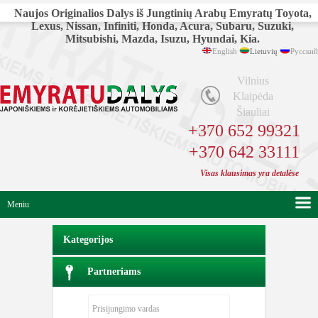
Naujos Originalios Dalys iš Jungtinių Arabų Emyratų Toyota,
Lexus, Nissan, Infiniti, Honda, Acura, Subaru, Suzuki,
Mitsubishi, Mazda, Isuzu, Hyundai, Kia.
English
Lietuvių
Русский
Vilnius
Klaipėda
Šiauliai
+370 652 99321
+370 642 33111
Visas klausimas yra detalėse
Meniu
Kategorijos
Partneriams