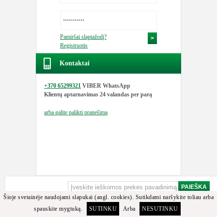
Pamiršai slaptažodį?
Registruotis
Kontaktai
+370 65299321
VIBER WhatsApp
Klientų aptarnavimas
24 valandas per parą
arba
galite palikti pranešimą
Šioje svetainėje naudojami slapukai (angl. cookies). Sutikdami naršykite toliau arba
spauskite mygtuką.
SUTINKU
Arba
NESUTINKU
Apgailestaujame, bet minėtos detalės arba jos analogų tarp turimų prekių nerasta.