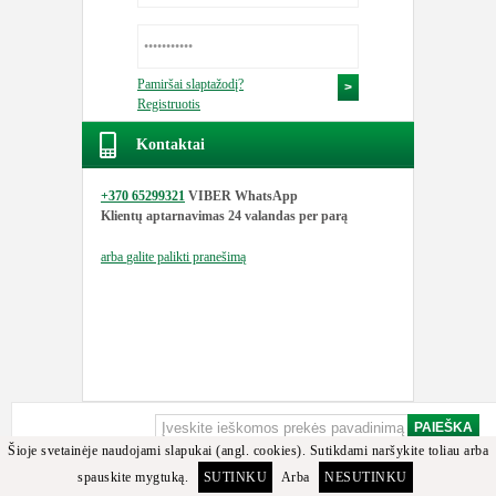
Pamiršai slaptažodį?
Registruotis
Kontaktai
+370 65299321
VIBER WhatsApp
Klientų aptarnavimas
24 valandas per parą
arba
galite palikti pranešimą
Šioje svetainėje naudojami slapukai (angl. cookies). Sutikdami naršykite toliau arba
spauskite mygtuką.
SUTINKU
Arba
NESUTINKU