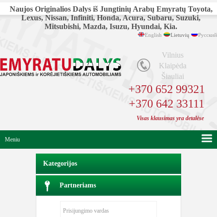
Naujos Originalios Dalys iš Jungtinių Arabų Emyratų Toyota,
Lexus, Nissan, Infiniti, Honda, Acura, Subaru, Suzuki,
Mitsubishi, Mazda, Isuzu, Hyundai, Kia.
English
Lietuvių
Русский
Vilnius
Klaipėda
Šiauliai
+370 652 99321
+370 642 33111
Visas klausimas yra detalėse
Meniu
Kategorijos
Partneriams