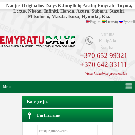
Naujos Originalios Dalys iš Jungtinių Arabų Emyratų Toyota,
Lexus, Nissan, Infiniti, Honda, Acura, Subaru, Suzuki,
Mitsubishi, Mazda, Isuzu, Hyundai, Kia.
English
Lietuvių
Русский
Vilnius
Klaipėda
Šiauliai
+370 652 99321
+370 642 33111
Visas klausimas yra detalėse
Meniu
Kategorijos
Partneriams