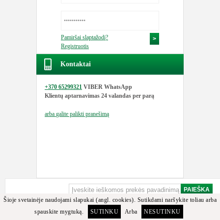
Pamiršai slaptažodį?
Registruotis
Kontaktai
+370 65299321
VIBER WhatsApp
Klientų aptarnavimas
24 valandas per parą
arba
galite palikti pranešimą
Šioje svetainėje naudojami slapukai (angl. cookies). Sutikdami naršykite toliau arba
spauskite mygtuką.
SUTINKU
Arba
NESUTINKU