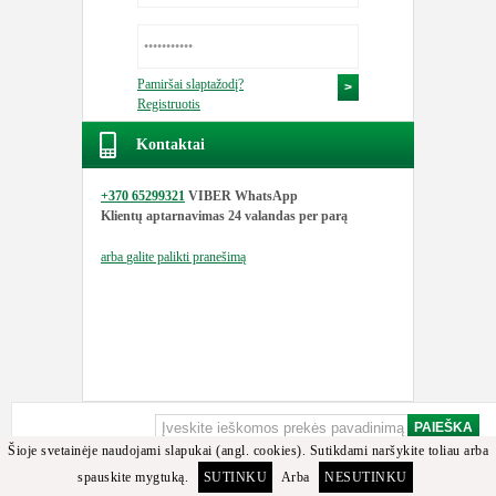
Pamiršai slaptažodį?
Registruotis
Kontaktai
+370 65299321
VIBER WhatsApp
Klientų aptarnavimas
24 valandas per parą
arba
galite palikti pranešimą
Šioje svetainėje naudojami slapukai (angl. cookies). Sutikdami naršykite toliau arba
spauskite mygtuką.
SUTINKU
Arba
NESUTINKU
Apgailestaujame, bet minėtos detalės arba jos analogų tarp turimų prekių nerasta.