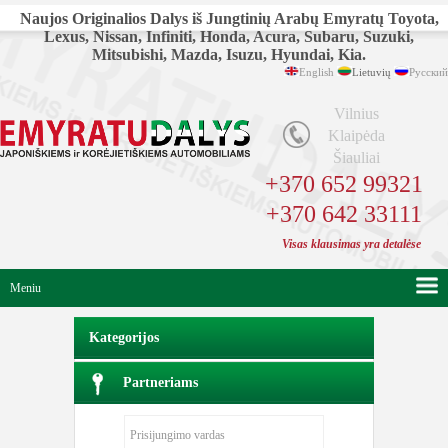
Naujos Originalios Dalys iš Jungtinių Arabų Emyratų Toyota,
Lexus, Nissan, Infiniti, Honda, Acura, Subaru, Suzuki,
Mitsubishi, Mazda, Isuzu, Hyundai, Kia.
English
Lietuvių
Русский
Vilnius
Klaipėda
Šiauliai
+370 652 99321
+370 642 33111
Visas klausimas yra detalėse
Meniu
Kategorijos
Partneriams