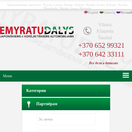
Оригинальные запчасти Toyota, Lexus, Nissan, Infiniti, Honda, Acura, Subaru, Suzuki,
Mitsubishi, Mazda, Isuzu, Hyundai
English
Lietuvių
Русский
Vilnius
Klaipėda
Šiauliai
+370 652 99321
+370 642 33111
Bсе
дело в
деталях
Meniu
Категории
Партнёрам